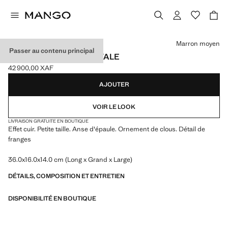
Choisissez une couleur
Marron moyen
Passer au contenu principal
SAC PORTÉ ÉPAULE OVALE
42 900,00 XAF
Prix actuel [42 900,00 XAF ]
AJOUTER
VOIR LE LOOK
LIVRAISON GRATUITE EN BOUTIQUE
Effet cuir. Petite taille. Anse d'épaule. Ornement de clous. Détail de
franges
36.0x16.0x14.0 cm (Long x Grand x Large)
DÉTAILS, COMPOSITION ET ENTRETIEN
DISPONIBILITÉ EN BOUTIQUE