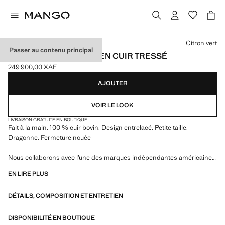
Choisissez une couleur
Citron vert
Passer au contenu principal
SAC À MAIN FAIT MAIN EN CUIR TRESSÉ
249 900,00 XAF
Prix actuel [249 900,00 XAF ]
AJOUTER
VOIR LE LOOK
LIVRAISON GRATUITE EN BOUTIQUE
Fait à la main. 100 % cuir bovin. Design entrelacé. Petite taille.
Dragonne. Fermeture nouée
Nous collaborons avec l’une des marques indépendantes américaines
les plus singulières pour donner vie à une collection estivale à l’énergie
EN LIRE PLUS
audacieuse, où praticité et esthétique coexistent en parfait équilibre.
ECKHAUS LATTA x MANGO présente des silhouettes légères,
DÉTAILS, COMPOSITION ET ENTRETIEN
marquées par le layering et une approche conceptuelle, qui célèbrent
l’expression personnelle aussi bien au quotidien en milieu urbain que
lors d’occasions plus spéciales
DISPONIBILITÉ EN BOUTIQUE