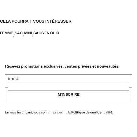
34.0x33.0x14.0 cm (Long x Grand x Large)
CELA POURRAIT VOUS INTÉRESSER
FEMME
SAC
MINI
SACS EN CUIR
Recevez promotions exclusives, ventes privées et nouveautés
E-mail
M’INSCRIRE
En vous inscrivant, vous confirmez avoir lu la
Politique de confidentialité
.