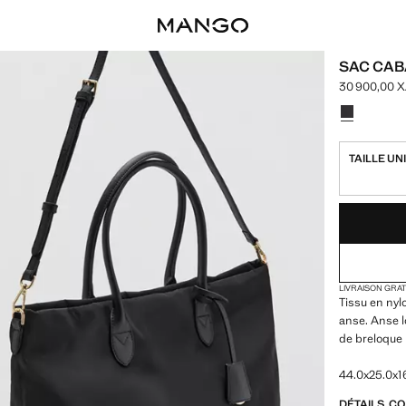
SAC CAB
30 900,00 
Prix actuel 
Choisissez u
TAILLE UN
DERNIÈRES UNI
NON DISPONIB
LIVRAISON GRA
Tissu en nyl
anse. Anse l
de breloque
44.0x25.0x1
DÉTAILS, C