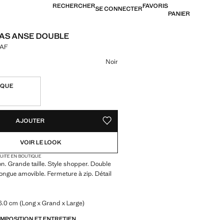
RECHERCHER
FAVORIS
SE CONNECTER
PANIER
AS ANSE DOUBLE
XAF
[30 900,00 XAF ]
ne couleur
Noir
IQUE
TÉS !
LE. JE LE VEUX !
AJOUTER
AJOUTER AUX FAVORIS
VOIR LE LOOK
TUITE EN BOUTIQUE
on. Grande taille. Style shopper. Double
ongue amovible. Fermeture à zip. Détail
6.0 cm (Long x Grand x Large)
OMPOSITION ET ENTRETIEN