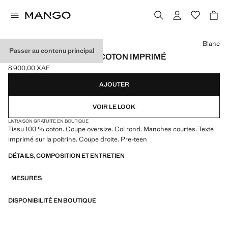
Choisissez une couleur
Blanc
Passer au contenu principal
T-SHIRT OVERSIZE EN COTON IMPRIMÉ
8 900,00 XAF
Prix actuel [8 900,00 XAF ]
AJOUTER
VOIR LE LOOK
LIVRAISON GRATUITE EN BOUTIQUE
Tissu 100 % coton. Coupe oversize. Col rond. Manches courtes. Texte
imprimé sur la poitrine. Coupe droite. Pre-teen
DÉTAILS, COMPOSITION ET ENTRETIEN
MESURES
DISPONIBILITÉ EN BOUTIQUE