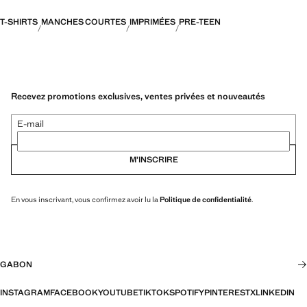
T-SHIRTS
MANCHES COURTES
IMPRIMÉES
PRE-TEEN
Recevez promotions exclusives, ventes privées et nouveautés
E-mail
M’INSCRIRE
En vous inscrivant, vous confirmez avoir lu la
Politique de confidentialité
.
GABON
INSTAGRAM
FACEBOOK
YOUTUBE
TIKTOK
SPOTIFY
PINTEREST
X
LINKEDIN