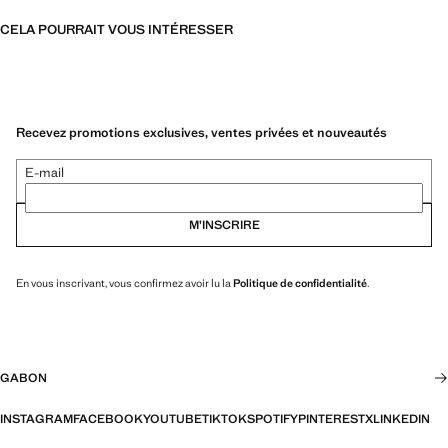
CELA POURRAIT VOUS INTÉRESSER
Recevez promotions exclusives, ventes privées et nouveautés
E-mail
M’INSCRIRE
En vous inscrivant, vous confirmez avoir lu la
Politique de confidentialité
.
GABON
INSTAGRAM
FACEBOOK
YOUTUBE
TIKTOK
SPOTIFY
PINTEREST
X
LINKEDIN