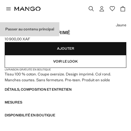
Choisissez une couleur
Jaune
Passer au contenu principal
T-SHIRT EN COTON IMPRIMÉ
10 900,00 XAF
Prix actuel [10 900,00 XAF ]
AJOUTER
VOIR LE LOOK
LIVRAISON GRATUITE EN BOUTIQUE
Tissu 100 % coton. Coupe oversize. Design imprimé. Col rond.
Manches courtes. Sans fermeture. Pre-teen. Produit en solde
DÉTAILS, COMPOSITION ET ENTRETIEN
MESURES
DISPONIBILITÉ EN BOUTIQUE