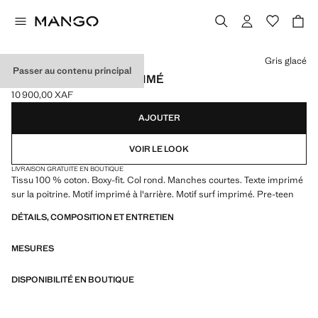
Choisissez une couleur
Gris glacé
Passer au contenu principal
T-SHIRT BOXY-FIT IMPRIMÉ
10 900,00 XAF
Prix actuel [10 900,00 XAF ]
AJOUTER
VOIR LE LOOK
LIVRAISON GRATUITE EN BOUTIQUE
Tissu 100 % coton. Boxy-fit. Col rond. Manches courtes. Texte imprimé
sur la poitrine. Motif imprimé à l'arrière. Motif surf imprimé. Pre-teen
DÉTAILS, COMPOSITION ET ENTRETIEN
MESURES
DISPONIBILITÉ EN BOUTIQUE