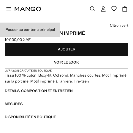
Choisissez une couleur
Citron vert
Passer au contenu principal
T-SHIRT BOXY EN COTON IMPRIMÉ
10 900,00 XAF
Prix actuel [10 900,00 XAF ]
AJOUTER
VOIR LE LOOK
LIVRAISON GRATUITE EN BOUTIQUE
Tissu 100 % coton. Boxy-fit. Col rond. Manches courtes. Motif imprimé
sur la poitrine. Motif imprimé à l'arrière. Pre-teen
DÉTAILS, COMPOSITION ET ENTRETIEN
MESURES
DISPONIBILITÉ EN BOUTIQUE