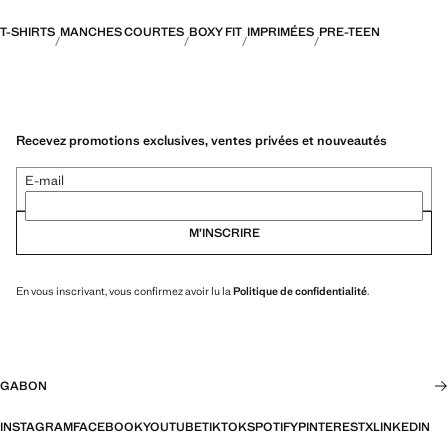
T-SHIRTS
MANCHES COURTES
BOXY FIT
IMPRIMÉES
PRE-TEEN
Recevez promotions exclusives, ventes privées et nouveautés
E-mail
M’INSCRIRE
En vous inscrivant, vous confirmez avoir lu la
Politique de confidentialité
.
GABON
INSTAGRAM
FACEBOOK
YOUTUBE
TIKTOK
SPOTIFY
PINTEREST
X
LINKEDIN