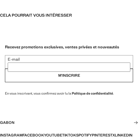
CELA POURRAIT VOUS INTÉRESSER
Recevez promotions exclusives, ventes privées et nouveautés
E-mail
M’INSCRIRE
En vous inscrivant, vous confirmez avoir lu la
Politique de confidentialité
.
GABON
INSTAGRAM
FACEBOOK
YOUTUBE
TIKTOK
SPOTIFY
PINTEREST
X
LINKEDIN