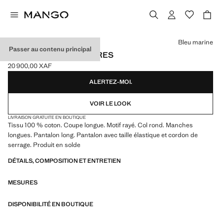
Choisissez une couleur
Bleu marine
Passer au contenu principal
PYJAMA LONG À RAYURES
20 900,00 XAF
Prix actuel [20 900,00 XAF ]
ALERTEZ-MOI.
VOIR LE LOOK
LIVRAISON GRATUITE EN BOUTIQUE
Tissu 100 % coton. Coupe longue. Motif rayé. Col rond. Manches
longues. Pantalon long. Pantalon avec taille élastique et cordon de
serrage. Produit en solde
DÉTAILS, COMPOSITION ET ENTRETIEN
MESURES
DISPONIBILITÉ EN BOUTIQUE