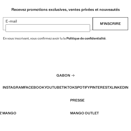
Recevez promotions exclusives, ventes privées et nouveautés
E-mail
M’INSCRIRE
En vous inscrivant, vous confirmez avoir lu la
Politique de confidentialité
.
GABON
INSTAGRAM
FACEBOOK
YOUTUBE
TIKTOK
SPOTIFY
PINTEREST
X
LINKEDIN
PRESSE
EZ MANGO
MANGO OUTLET