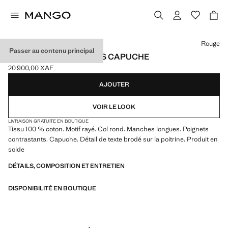
Choisissez une couleur
Rouge
Passer au contenu principal
SWEAT-SHIRT RAYURES CAPUCHE
20 900,00 XAF
Prix actuel [20 900,00 XAF ]
AJOUTER
VOIR LE LOOK
LIVRAISON GRATUITE EN BOUTIQUE
Tissu 100 % coton. Motif rayé. Col rond. Manches longues. Poignets
contrastants. Capuche. Détail de texte brodé sur la poitrine. Produit en
solde
DÉTAILS, COMPOSITION ET ENTRETIEN
DISPONIBILITÉ EN BOUTIQUE