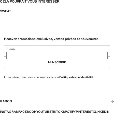
CELA POURRAIT VOUS INTÉRESSER
SWEAT
Recevez promotions exclusives, ventes privées et nouveautés
E-mail
M’INSCRIRE
En vous inscrivant, vous confirmez avoir lu la
Politique de confidentialité
.
GABON
INSTAGRAM
FACEBOOK
YOUTUBE
TIKTOK
SPOTIFY
PINTEREST
X
LINKEDIN