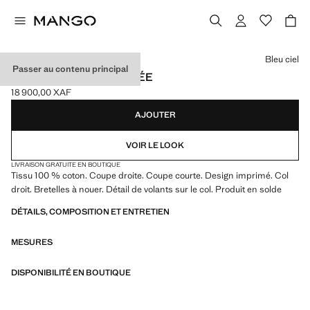
Choisissez une couleur
Bleu ciel
Passer au contenu principal
ROBE COURTE IMPRIMÉE
18 900,00 XAF
Prix actuel [18 900,00 XAF ]
AJOUTER
VOIR LE LOOK
LIVRAISON GRATUITE EN BOUTIQUE
Tissu 100 % coton. Coupe droite. Coupe courte. Design imprimé. Col
droit. Bretelles à nouer. Détail de volants sur le col. Produit en solde
DÉTAILS, COMPOSITION ET ENTRETIEN
MESURES
DISPONIBILITÉ EN BOUTIQUE