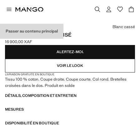
Choisissez une couleur
Blanc cassé
Passer au contenu principal
ROBE COTON DOS CROISÉ
16 900,00 XAF
Prix actuel [16 900,00 XAF ]
ALERTEZ-MOI.
VOIR LE LOOK
LIVRAISON GRATUITE EN BOUTIQUE
Tissu 100 % coton. Coupe droite. Coupe courte. Col rond. Bretelles
croisées dans le dos. Produit en solde
DÉTAILS, COMPOSITION ET ENTRETIEN
MESURES
DISPONIBILITÉ EN BOUTIQUE