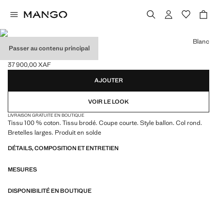
Choisissez une couleur
Blanc
Passer au contenu principal
ROBE COURTE BALLON
37 900,00 XAF
Prix actuel [37 900,00 XAF ]
AJOUTER
VOIR LE LOOK
LIVRAISON GRATUITE EN BOUTIQUE
Tissu 100 % coton. Tissu brodé. Coupe courte. Style ballon. Col rond.
Bretelles larges. Produit en solde
DÉTAILS, COMPOSITION ET ENTRETIEN
MESURES
DISPONIBILITÉ EN BOUTIQUE