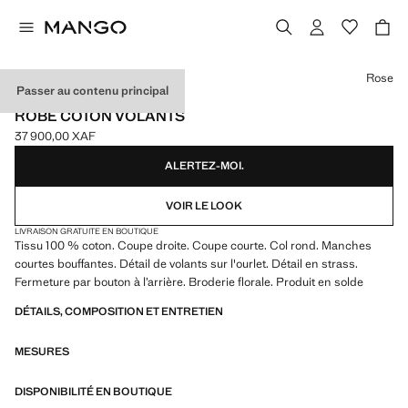
Choisissez une couleur
Rose
Passer au contenu principal
EVENTS
ROBE COTON VOLANTS
37 900,00 XAF
Prix actuel [37 900,00 XAF ]
ALERTEZ-MOI.
VOIR LE LOOK
LIVRAISON GRATUITE EN BOUTIQUE
Tissu 100 % coton. Coupe droite. Coupe courte. Col rond. Manches
courtes bouffantes. Détail de volants sur l'ourlet. Détail en strass.
Fermeture par bouton à l’arrière. Broderie florale. Produit en solde
DÉTAILS, COMPOSITION ET ENTRETIEN
MESURES
DISPONIBILITÉ EN BOUTIQUE