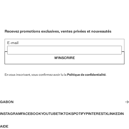
Recevez promotions exclusives, ventes privées et nouveautés
E-mail
M’INSCRIRE
En vous inscrivant, vous confirmez avoir lu la
Politique de confidentialité
.
GABON
INSTAGRAM
FACEBOOK
YOUTUBE
TIKTOK
SPOTIFY
PINTEREST
X
LINKEDIN
AIDE