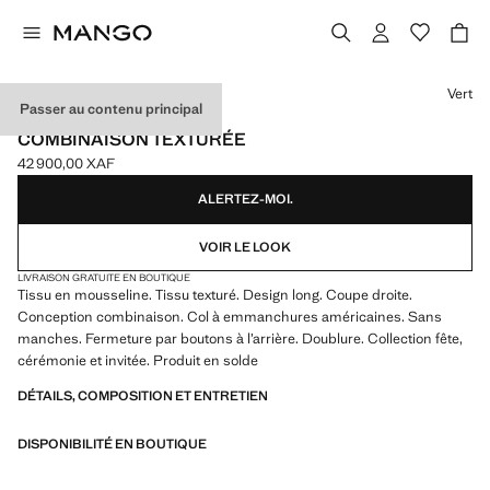
Choisissez une couleur
Vert
Passer au contenu principal
EVENTS
COMBINAISON TEXTURÉE
42 900,00 XAF
Prix actuel [42 900,00 XAF ]
ALERTEZ-MOI.
VOIR LE LOOK
LIVRAISON GRATUITE EN BOUTIQUE
Tissu en mousseline. Tissu texturé. Design long. Coupe droite.
Conception combinaison. Col à emmanchures américaines. Sans
manches. Fermeture par boutons à l’arrière. Doublure. Collection fête,
cérémonie et invitée. Produit en solde
DÉTAILS, COMPOSITION ET ENTRETIEN
DISPONIBILITÉ EN BOUTIQUE