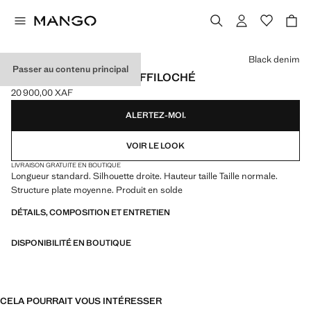
Choisissez une couleur
Black denim
Passer au contenu principal
JEAN FLARE OURLET EFFILOCHÉ
20 900,00 XAF
Prix actuel [20 900,00 XAF ]
ALERTEZ-MOI.
VOIR LE LOOK
LIVRAISON GRATUITE EN BOUTIQUE
Longueur standard. Silhouette droite. Hauteur taille Taille normale.
Structure plate moyenne. Produit en solde
DÉTAILS, COMPOSITION ET ENTRETIEN
DISPONIBILITÉ EN BOUTIQUE
CELA POURRAIT VOUS INTÉRESSER