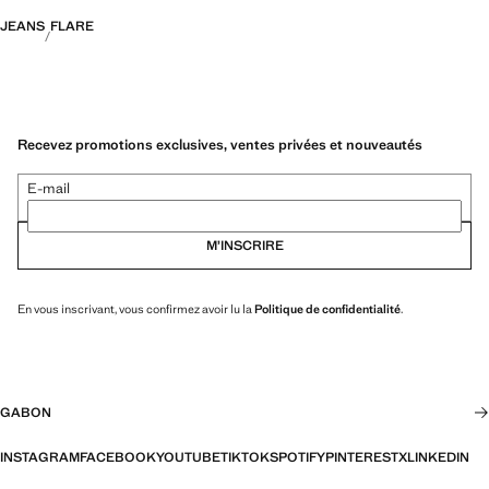
JEANS
FLARE
Recevez promotions exclusives, ventes privées et nouveautés
E-mail
M’INSCRIRE
En vous inscrivant, vous confirmez avoir lu la
Politique de confidentialité
.
GABON
INSTAGRAM
FACEBOOK
YOUTUBE
TIKTOK
SPOTIFY
PINTEREST
X
LINKEDIN