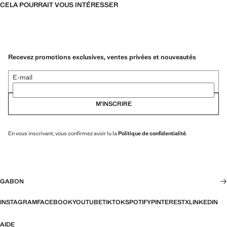
CELA POURRAIT VOUS INTÉRESSER
Recevez promotions exclusives, ventes privées et nouveautés
E-mail
M’INSCRIRE
En vous inscrivant, vous confirmez avoir lu la
Politique de confidentialité
.
GABON
INSTAGRAM
FACEBOOK
YOUTUBE
TIKTOK
SPOTIFY
PINTEREST
X
LINKEDIN
AIDE