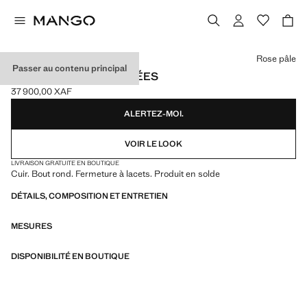
Choisissez une couleur
Rose pâle
Passer au contenu principal
BASKETS EN CUIR LACÉES
37 900,00 XAF
Prix actuel [37 900,00 XAF ]
ALERTEZ-MOI.
VOIR LE LOOK
LIVRAISON GRATUITE EN BOUTIQUE
Cuir. Bout rond. Fermeture à lacets. Produit en solde
DÉTAILS, COMPOSITION ET ENTRETIEN
MESURES
DISPONIBILITÉ EN BOUTIQUE