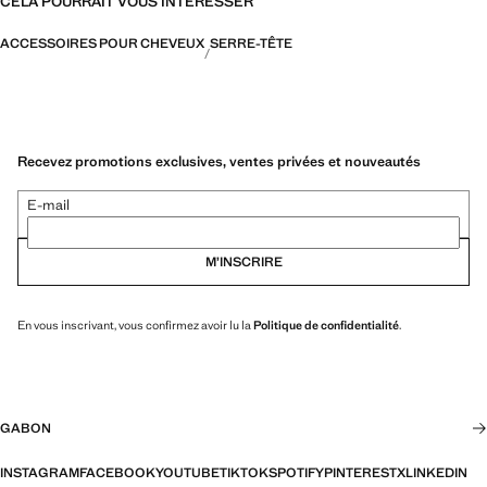
CELA POURRAIT VOUS INTÉRESSER
ACCESSOIRES POUR CHEVEUX
SERRE-TÊTE
Recevez promotions exclusives, ventes privées et nouveautés
E-mail
M’INSCRIRE
En vous inscrivant, vous confirmez avoir lu la
Politique de confidentialité
.
GABON
INSTAGRAM
FACEBOOK
YOUTUBE
TIKTOK
SPOTIFY
PINTEREST
X
LINKEDIN