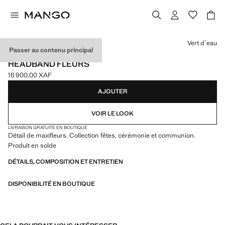
Choisissez une couleur
Vert d´eau
Passer au contenu principal
CELEBRATION
HEADBAND FLEURS
16 900,00 XAF
Prix actuel [16 900,00 XAF ]
AJOUTER
VOIR LE LOOK
LIVRAISON GRATUITE EN BOUTIQUE
Détail de maxifleurs. Collection fêtes, cérémonie et communion.
Produit en solde
DÉTAILS, COMPOSITION ET ENTRETIEN
DISPONIBILITÉ EN BOUTIQUE