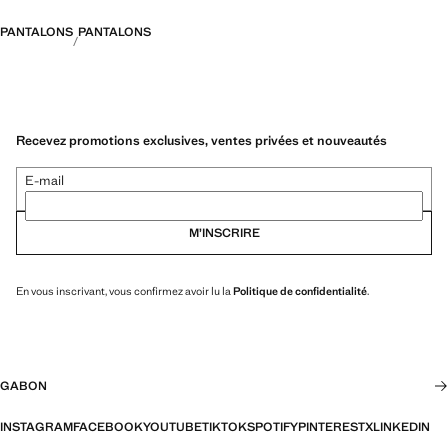
PANTALONS
PANTALONS
Recevez promotions exclusives, ventes privées et nouveautés
E-mail
M’INSCRIRE
En vous inscrivant, vous confirmez avoir lu la
Politique de confidentialité
.
GABON
INSTAGRAM
FACEBOOK
YOUTUBE
TIKTOK
SPOTIFY
PINTEREST
X
LINKEDIN