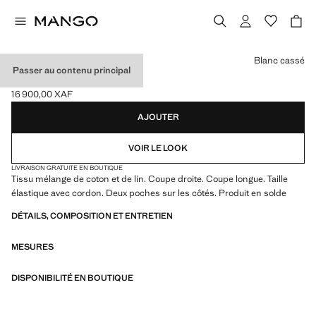
Choisissez une couleur
Blanc cassé
Passer au contenu principal
PANTALON LIN COTON
16 900,00 XAF
Prix actuel [16 900,00 XAF ]
AJOUTER
VOIR LE LOOK
LIVRAISON GRATUITE EN BOUTIQUE
Tissu mélange de coton et de lin. Coupe droite. Coupe longue. Taille
élastique avec cordon. Deux poches sur les côtés. Produit en solde
DÉTAILS, COMPOSITION ET ENTRETIEN
MESURES
DISPONIBILITÉ EN BOUTIQUE