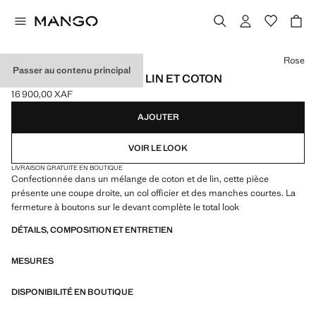
Choisissez une couleur
Rose
Passer au contenu principal
CHEMISE MÉLANGE DE LIN ET COTON
16 900,00 XAF
Prix actuel [16 900,00 XAF ]
AJOUTER
VOIR LE LOOK
LIVRAISON GRATUITE EN BOUTIQUE
Confectionnée dans un mélange de coton et de lin, cette pièce
présente une coupe droite, un col officier et des manches courtes. La
fermeture à boutons sur le devant complète le total look
DÉTAILS, COMPOSITION ET ENTRETIEN
MESURES
DISPONIBILITÉ EN BOUTIQUE