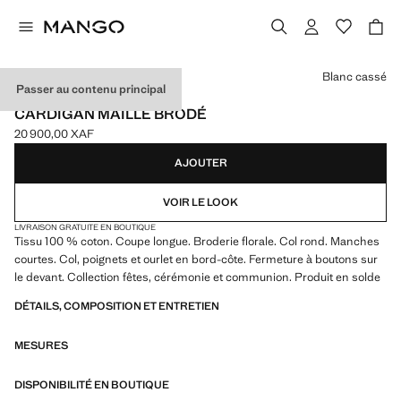
Choisissez une couleur
Blanc cassé
Passer au contenu principal
EVENTS
CARDIGAN MAILLE BRODÉ
20 900,00 XAF
Prix actuel [20 900,00 XAF ]
AJOUTER
VOIR LE LOOK
LIVRAISON GRATUITE EN BOUTIQUE
Tissu 100 % coton. Coupe longue. Broderie florale. Col rond. Manches
courtes. Col, poignets et ourlet en bord-côte. Fermeture à boutons sur
le devant. Collection fêtes, cérémonie et communion. Produit en solde
DÉTAILS, COMPOSITION ET ENTRETIEN
MESURES
DISPONIBILITÉ EN BOUTIQUE