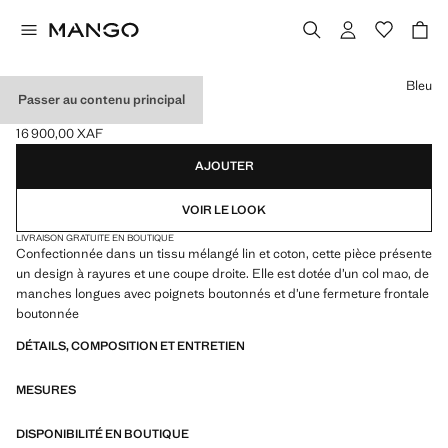
Choisissez une couleur
Bleu
Passer au contenu principal
CHEMISE LIN RAYÉE
16 900,00 XAF
Prix actuel [16 900,00 XAF ]
AJOUTER
VOIR LE LOOK
LIVRAISON GRATUITE EN BOUTIQUE
Confectionnée dans un tissu mélangé lin et coton, cette pièce présente
un design à rayures et une coupe droite. Elle est dotée d’un col mao, de
manches longues avec poignets boutonnés et d’une fermeture frontale
boutonnée
DÉTAILS, COMPOSITION ET ENTRETIEN
MESURES
DISPONIBILITÉ EN BOUTIQUE