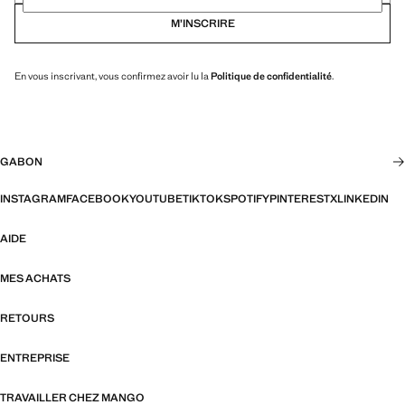
M’INSCRIRE
En vous inscrivant, vous confirmez avoir lu la
Politique de confidentialité
.
GABON
INSTAGRAM
FACEBOOK
YOUTUBE
TIKTOK
SPOTIFY
PINTEREST
X
LINKEDIN
AIDE
MES ACHATS
RETOURS
ENTREPRISE
TRAVAILLER CHEZ MANGO