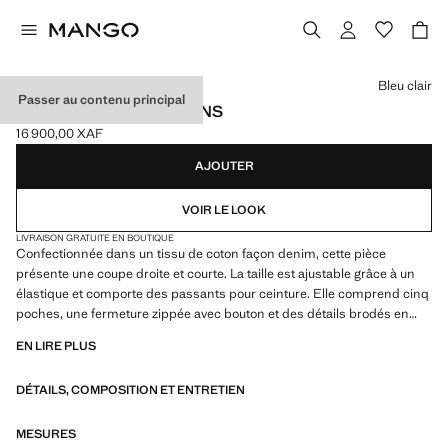
Choisissez une couleur
Bleu clair
Passer au contenu principal
SHORT EN JEAN CITRONS
16 900,00 XAF
Prix actuel [16 900,00 XAF ]
AJOUTER
VOIR LE LOOK
LIVRAISON GRATUITE EN BOUTIQUE
Confectionnée dans un tissu de coton façon denim, cette pièce
présente une coupe droite et courte. La taille est ajustable grâce à un
élastique et comporte des passants pour ceinture. Elle comprend cinq
poches, une fermeture zippée avec bouton et des détails brodés en
contraste
EN LIRE PLUS
DÉTAILS, COMPOSITION ET ENTRETIEN
MESURES