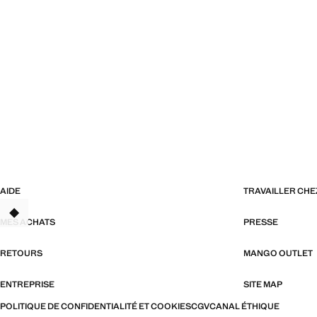
AIDE
TRAVAILLER CH
TANT
MES ACHATS
PRESSE
RETOURS
MANGO OUTLET
ENTREPRISE
SITE MAP
POLITIQUE DE CONFIDENTIALITÉ ET COOKIES
CGV
CANAL ÉTHIQUE