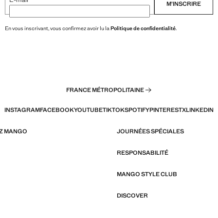
M’INSCRIRE
En vous inscrivant, vous confirmez avoir lu la
Politique de confidentialité
.
FRANCE MÉTROPOLITAINE
INSTAGRAM
FACEBOOK
YOUTUBE
TIKTOK
SPOTIFY
PINTEREST
X
LINKEDIN
EZ MANGO
JOURNÉES SPÉCIALES
RESPONSABILITÉ
MANGO STYLE CLUB
DISCOVER