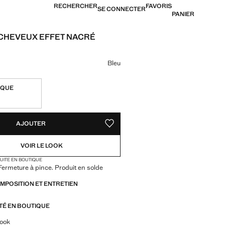
RECHERCHER
FAVORIS
SE CONNECTER
PANIER
 CHEVEUX EFFET NACRÉ
4,99 € ]
ne couleur
Bleu
IQUE
TÉS !
LE. JE LE VEUX !
AJOUTER
AJOUTER AUX FAVORIS
VOIR LE LOOK
TUITE EN BOUTIQUE
 Fermeture à pince. Produit en solde
OMPOSITION ET ENTRETIEN
ITÉ EN BOUTIQUE
z-vous sur les looks, les vêtements et les tendances
look