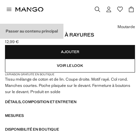
Choisissez une couleur
Moutarde
Passer au contenu principal
CHEMISE COTON ET LIN À RAYURES
12,99 €
Prix actuel [12,99 € ]
AJOUTER
VOIR LE LOOK
LIVRAISON GRATUITE EN BOUTIQUE
Tissu mélange de coton et de lin. Coupe droite. Motif rayé. Col rond.
Manches courtes. Poche plaquée sur le devant. Fermeture à boutons
sur le devant. Produit en solde
DÉTAILS, COMPOSITION ET ENTRETIEN
MESURES
DISPONIBILITÉ EN BOUTIQUE