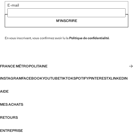
E-mail
M’INSCRIRE
En vous inscrivant, vous confirmez avoir lu la
Politique de confidentialité
.
FRANCE MÉTROPOLITAINE
INSTAGRAM
FACEBOOK
YOUTUBE
TIKTOK
SPOTIFY
PINTEREST
X
LINKEDIN
AIDE
MES ACHATS
RETOURS
ENTREPRISE