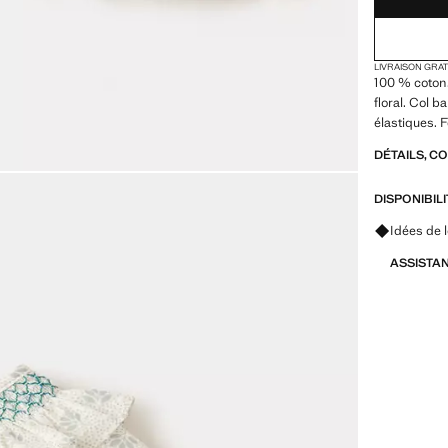
LIVRAISON GRA
100 % coton
floral. Col 
élastiques. 
DÉTAILS, C
DISPONIBIL
Renseigne
Idées de 
ASSISTA