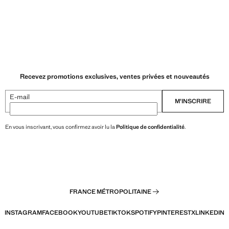
Recevez promotions exclusives, ventes privées et nouveautés
E-mail
M’INSCRIRE
En vous inscrivant, vous confirmez avoir lu la
Politique de confidentialité
.
FRANCE MÉTROPOLITAINE
INSTAGRAM
FACEBOOK
YOUTUBE
TIKTOK
SPOTIFY
PINTEREST
X
LINKEDIN