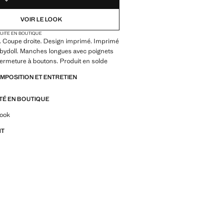
VOIR LE LOOK
TUITE EN BOUTIQUE
. Coupe droite. Design imprimé. Imprimé
babydoll. Manches longues avec poignets
Fermeture à boutons. Produit en solde
OMPOSITION ET ENTRETIEN
ITÉ EN BOUTIQUE
z-vous sur les looks, les vêtements et les tendances
look
NT