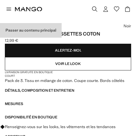
Choisissez une couleur
Noir
Passer au contenu principal
LOT 3 PAIRES DE CHAUSSETTES COTON
12,99 €
Prix actuel [12,99 € ]
ALERTEZ-MOI.
VOIR LE LOOK
LIVRAISON GRATUITE EN BOUTIQUE
COURT
Pack de 3. Tissu en mélange de coton. Coupe courte. Bords côtelés
DÉTAILS, COMPOSITION ET ENTRETIEN
MESURES
DISPONIBILITÉ EN BOUTIQUE
Renseignez-vous sur les looks, les vêtements et les tendances