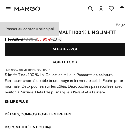
Choisissez une couleur
Beige
Passer au contenu principal
PANTALON COSTUME AMALFI 100 % LIN SLIM-FIT
69,99 €
48,99 €
55,99 €
-20 %
Prix initial barré [69,99 € ]
Deuxième prix barré [48,99 € ]
Prix actuel [55,99 € ]
ALERTEZ-MOI.
VOIR LE LOOK
LIVRAISON GRATUITE EN BOUTIQUE
Slim fit. Tissu 100 % lin. Collection tailleur. Passants de ceinture.
Fermeture avant à double boutonnage et fermeture éclair. Poche porte-
monnaie. Deux poches sur les côtés. Deux poches passepoilées avec
bouton à l'arrière. Détail de pli marqué à l'avant et à l'arrière
EN LIRE PLUS
DÉTAILS, COMPOSITION ET ENTRETIEN
DISPONIBILITÉ EN BOUTIQUE