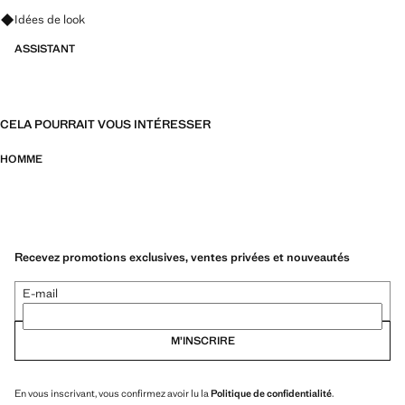
Renseignez-vous sur les looks, les vêtements et les tendances
Idées de look
ASSISTANT
CELA POURRAIT VOUS INTÉRESSER
HOMME
Recevez promotions exclusives, ventes privées et nouveautés
E-mail
M’INSCRIRE
En vous inscrivant, vous confirmez avoir lu la
Politique de confidentialité
.