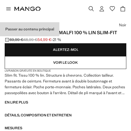
Choisissez une couleur
Noir
Passer au contenu principal
PANTALON COSTUME AMALFI 100 % LIN SLIM-FIT
69,99 €
48,99 €
54,99 €
-21 %
Prix initial barré [69,99 € ]
Deuxième prix barré [48,99 € ]
Prix actuel [54,99 € ]
ALERTEZ-MOI.
VOIR LE LOOK
LIVRAISON GRATUITE EN BOUTIQUE
Slim fit. Tissu 100 % lin. Structure à chevrons. Collection tailleur.
Passants de ceinture. Fermeture avant à double boutonnage et
fermeture éclair. Poche porte-monnaie. Poches latérales. Deux poches
passepoilées avec bouton à l'arrière. Détail de pli marqué à l'avant et à
l'arrière
EN LIRE PLUS
DÉTAILS, COMPOSITION ET ENTRETIEN
MESURES