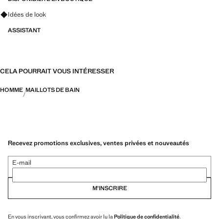
Renseignez-vous sur les looks, les vêtements et les tendances
Idées de look
ASSISTANT
CELA POURRAIT VOUS INTÉRESSER
HOMME
MAILLOTS DE BAIN
Recevez promotions exclusives, ventes privées et nouveautés
E-mail
M’INSCRIRE
En vous inscrivant, vous confirmez avoir lu la
Politique de confidentialité
.