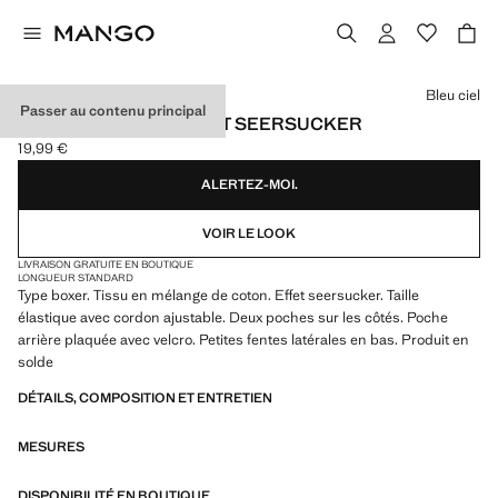
Choisissez une couleur
Bleu ciel
Passer au contenu principal
MAILLOT DE BAIN EFFET SEERSUCKER
19,99 €
Prix actuel [19,99 € ]
ALERTEZ-MOI.
VOIR LE LOOK
LIVRAISON GRATUITE EN BOUTIQUE
LONGUEUR STANDARD
Type boxer. Tissu en mélange de coton. Effet seersucker. Taille
élastique avec cordon ajustable. Deux poches sur les côtés. Poche
arrière plaquée avec velcro. Petites fentes latérales en bas. Produit en
solde
DÉTAILS, COMPOSITION ET ENTRETIEN
MESURES
DISPONIBILITÉ EN BOUTIQUE