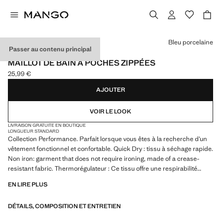
Choisissez une couleur
Bleu porcelaine
Passer au contenu principal
PERFORMANCE
MAILLOT DE BAIN À POCHES ZIPPÉES
25,99 €
Prix actuel [25,99 € ]
AJOUTER
VOIR LE LOOK
LIVRAISON GRATUITE EN BOUTIQUE
LONGUEUR STANDARD
Collection Performance. Parfait lorsque vous êtes à la recherche d’un
vêtement fonctionnel et confortable. Quick Dry : tissu à séchage rapide.
Non iron: garment that does not require ironing, made of a crease-
resistant fabric. Thermorégulateur : Ce tissu offre une respirabilité
optimale pour maintenir votre température stable. Type boxer. Taille
EN LIRE PLUS
élastique avec cordon ajustable. Deux poches zippées sur les côtés.
Petites fentes latérales en bas. Poche Velcro à l'arrière. Produit en
DÉTAILS, COMPOSITION ET ENTRETIEN
solde