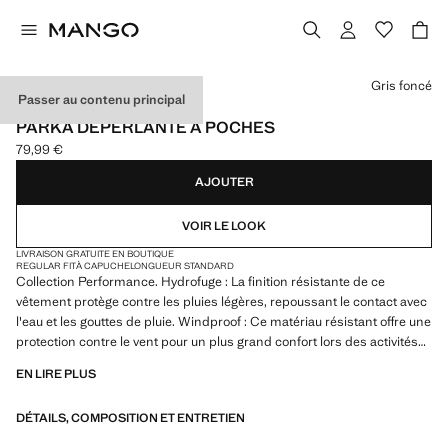
Choisissez une couleur
Gris foncé
Passer au contenu principal
PERFORMANCE
PARKA DÉPERLANTE À POCHES
79,99 €
Prix actuel [79,99 € ]
AJOUTER
VOIR LE LOOK
LIVRAISON GRATUITE EN BOUTIQUE
REGULAR FIT
À CAPUCHE
LONGUEUR STANDARD
Collection Performance. Hydrofuge : La finition résistante de ce
vêtement protège contre les pluies légères, repoussant le contact avec
l'eau et les gouttes de pluie. Windproof : Ce matériau résistant offre une
protection contre le vent pour un plus grand confort lors des activités
de plein air. Regular-fit. Longueur standard. Capuche avec cordons
EN LIRE PLUS
réglables. Manches longues et poignets boutonnés. Deux poches avant
à fermeture zip invisible. Poche intérieure zippée. Doublure intérieure.
DÉTAILS, COMPOSITION ET ENTRETIEN
Double fermeture Éclair. Produit en solde