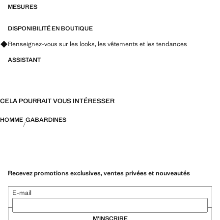
PERFORMANCE : une collection de vêtements confectionnés à partir
MESURES
de fibres techniques. Cette sélection présente une vaste gamme de
caractéristiques avancées telles que des tissus bi-stretch, à séchage
DISPONIBILITÉ EN BOUTIQUE
rapide, faciles à repasser, thermorégulateurs, respirants ou résistants
Renseignez-vous sur les looks, les vêtements et les tendances
à l’eau, organisés en trois catégories générales : Thermorégulation,
fonctionnalité et confort
ASSISTANT
CELA POURRAIT VOUS INTÉRESSER
HOMME
GABARDINES
Recevez promotions exclusives, ventes privées et nouveautés
E-mail
M’INSCRIRE