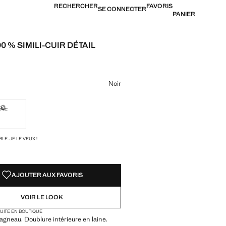
RECHERCHER
FAVORIS
SE CONNECTER
PANIER
0 % SIMILI-CUIR DÉTAIL
19,99 € ]
ne couleur
Noir
XL
ible. Je le veux !
Non disponible. Je le veux !
TÉS !
LE. JE LE VEUX !
AJOUTER AUX FAVORIS
VOIR LE LOOK
TUITE EN BOUTIQUE
agneau. Doublure intérieure en laine.