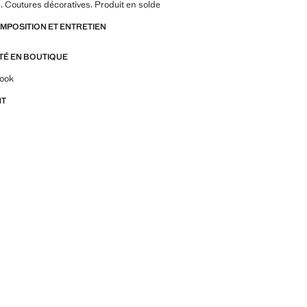
é. Coutures décoratives. Produit en solde
OMPOSITION ET ENTRETIEN
ITÉ EN BOUTIQUE
z-vous sur les looks, les vêtements et les tendances
look
NT