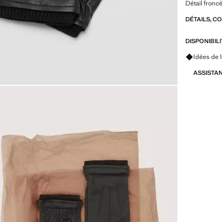
Détail fronc
DÉTAILS, C
DISPONIBIL
Renseigne
Idées de 
ASSISTA