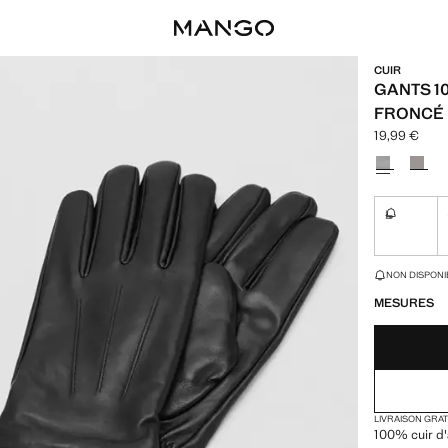
CUIR
GANTS 10
FRONCÉ
19,99 €
Prix actuel [
Choisissez u
L
Non dispon
DERNIÈRES UNI
NON DISPONIB
MESURES
LIVRAISON GRA
100% cuir d'