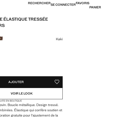
RECHERCHER
FAVORIS
SE CONNECTER
PANIER
E ÉLASTIQUE TRESSÉE
RS
39,99 € ]
ne couleur
Kaki
TÉS !
LE. JE LE VEUX !
AJOUTER
AJOUTER AUX FAVORIS
VOIR LE LOOK
TUITE EN BOUTIQUE
ovin. Boucle métallique. Design tressé.
binées. Élastique qui confère soutien et
oration gratuite pour l'ajustement de la