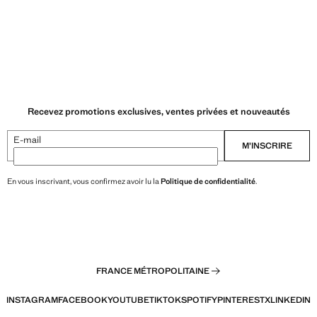
Recevez promotions exclusives, ventes privées et nouveautés
E-mail
M’INSCRIRE
En vous inscrivant, vous confirmez avoir lu la
Politique de confidentialité
.
FRANCE MÉTROPOLITAINE
INSTAGRAM
FACEBOOK
YOUTUBE
TIKTOK
SPOTIFY
PINTEREST
X
LINKEDIN