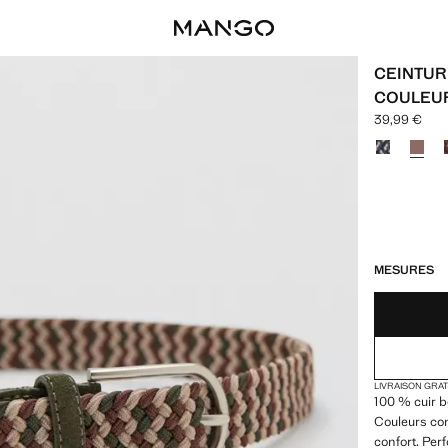
CEINTUR
COULEU
39,99 €
Prix actuel [
Choisissez u
DERNIÈRES UNI
NON DISPONIB
MESURES
LIVRAISON GRA
100 % cuir b
Couleurs com
confort. Perf