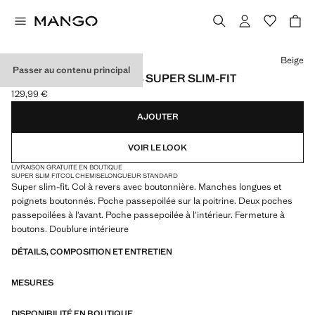
Choisissez une couleur
Beige
Passer au contenu principal
VESTE COSTUME PARÍS SUPER SLIM-FIT
129,99 €
Prix actuel [129,99 € ]
AJOUTER
VOIR LE LOOK
LIVRAISON GRATUITE EN BOUTIQUE
SUPER SLIM FIT
COL CHEMISE
LONGUEUR STANDARD
Super slim-fit. Col à revers avec boutonnière. Manches longues et
poignets boutonnés. Poche passepoilée sur la poitrine. Deux poches
passepoilées à l’avant. Poche passepoilée à l’intérieur. Fermeture à
boutons. Doublure intérieure
DÉTAILS, COMPOSITION ET ENTRETIEN
MESURES
DISPONIBILITÉ EN BOUTIQUE