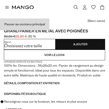
Choisissez une couleur
Blanc cassé
Passer au contenu principal
UTILISEZ LE CODE : EXTRASALE
GRAND PANIER EN MÉTAL AVEC POIGNÉES
39,99 €
25,99 €
-35 %
Prix initial barré [39,99 € ]
Prix actuel [25,99 € ]
TAILLE
AJOUTER
Choisissez votre taille
VOIR LE LOOK
LIVRAISON GRATUITE EN BOUTIQUE
100% fer. Dimensions : 36x26x20 cm. Panier de rangement au design
simple et fonctionnel, idéal pour tous les espaces. Disponible dans une
autre taille. Matériaux de haute qualité et résistants. Produit en solde
DÉTAILS, COMPOSITION ET ENTRETIEN
DISPONIBILITÉ EN BOUTIQUE
Renseignez-vous sur la livraison, les retours et plus encore