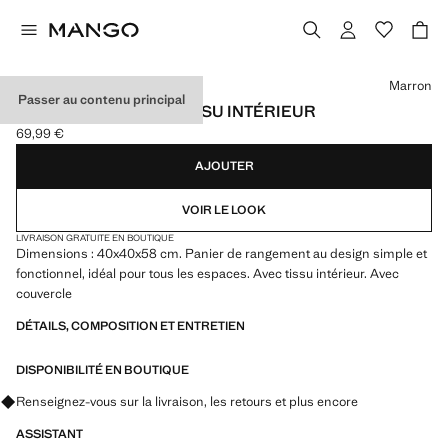
Choisissez une couleur
Marron
Passer au contenu principal
PANIER DEMI-LUNE TISSU INTÉRIEUR
69,99 €
Prix actuel [69,99 € ]
AJOUTER
VOIR LE LOOK
LIVRAISON GRATUITE EN BOUTIQUE
Dimensions : 40x40x58 cm. Panier de rangement au design simple et
fonctionnel, idéal pour tous les espaces. Avec tissu intérieur. Avec
couvercle
DÉTAILS, COMPOSITION ET ENTRETIEN
DISPONIBILITÉ EN BOUTIQUE
Renseignez-vous sur la livraison, les retours et plus encore
ASSISTANT