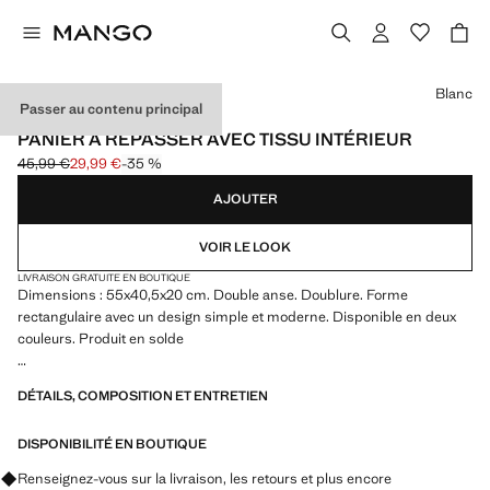
Choisissez une couleur
Blanc
Passer au contenu principal
UTILISEZ LE CODE : EXTRASALE
PANIER À REPASSER AVEC TISSU INTÉRIEUR
45,99 €
29,99 €
-35 %
Prix initial barré [45,99 € ]
Prix actuel [29,99 € ]
AJOUTER
VOIR LE LOOK
LIVRAISON GRATUITE EN BOUTIQUE
Dimensions : 55x40,5x20 cm. Double anse. Doublure. Forme
rectangulaire avec un design simple et moderne. Disponible en deux
couleurs. Produit en solde
55.0x20.0x40.0 cm (Long x Grand x Large)
DÉTAILS, COMPOSITION ET ENTRETIEN
DISPONIBILITÉ EN BOUTIQUE
Renseignez-vous sur la livraison, les retours et plus encore