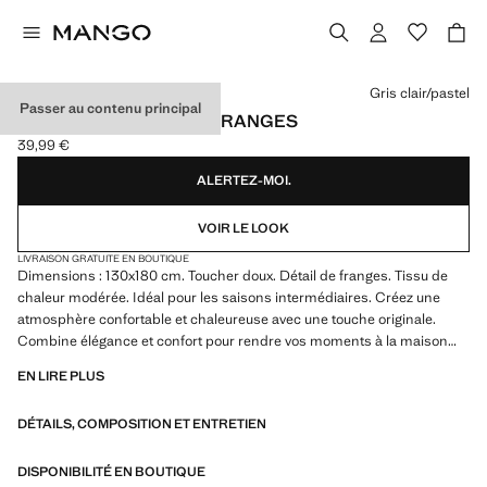
Choisissez une couleur
Gris clair/pastel
Passer au contenu principal
COUVERTURE DÉTAIL FRANGES
39,99 €
Prix actuel [39,99 € ]
ALERTEZ-MOI.
VOIR LE LOOK
LIVRAISON GRATUITE EN BOUTIQUE
Dimensions : 130x180 cm. Toucher doux. Détail de franges. Tissu de
chaleur modérée. Idéal pour les saisons intermédiaires. Créez une
atmosphère confortable et chaleureuse avec une touche originale.
Combine élégance et confort pour rendre vos moments à la maison
aussi agréable que possible. Disponible en plusieurs couleurs
EN LIRE PLUS
DÉTAILS, COMPOSITION ET ENTRETIEN
DISPONIBILITÉ EN BOUTIQUE