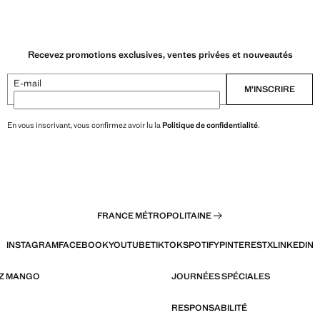
Recevez promotions exclusives, ventes privées et nouveautés
E-mail
M’INSCRIRE
En vous inscrivant, vous confirmez avoir lu la
Politique de confidentialité
.
FRANCE MÉTROPOLITAINE
INSTAGRAM
FACEBOOK
YOUTUBE
TIKTOK
SPOTIFY
PINTEREST
X
LINKEDIN
EZ MANGO
JOURNÉES SPÉCIALES
RESPONSABILITÉ