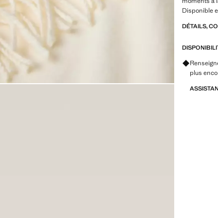
moments à l
Disponible e
DÉTAILS, C
DISPONIBIL
Renseignez
plus enco
ASSISTA