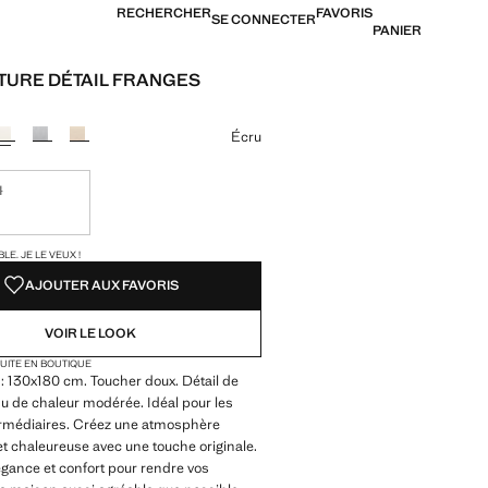
RECHERCHER
FAVORIS
SE CONNECTER
PANIER
URE DÉTAIL FRANGES
39,99 € ]
ne couleur
Écru
M
ible. Je le veux !
TÉS !
LE. JE LE VEUX !
AJOUTER AUX FAVORIS
VOIR LE LOOK
TUITE EN BOUTIQUE
 130x180 cm. Toucher doux. Détail de
su de chaleur modérée. Idéal pour les
ermédiaires. Créez une atmosphère
et chaleureuse avec une touche originale.
gance et confort pour rendre vos