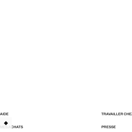
AIDE
TRAVAILLER CH
TANT
MES ACHATS
PRESSE