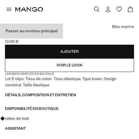
Choisissez une couleur
Bleu marine
Passer au contenu principal
LOT 3 SLIPS COMBINÉS
12,99 €
Prix actuel [12,99 € ]
AJOUTER
VOIR LE LOOK
LIVRAISON GRATUITE EN BOUTIQUE
Lot 3 slips. Tissu de coton. Tissu élastique. Type boxer. Design
combiné. Taille élastique
DÉTAILS, COMPOSITION ET ENTRETIEN
DISPONIBILITÉ EN BOUTIQUE
Renseignez-vous sur les looks, les vêtements et les tendances
Idées de look
ASSISTANT