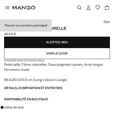
Choisissez une couleur
Noir
Passer au contenu principal
SAC CABAS FIBRE NATURELLE
49,99 €
Prix actuel [49,99 € ]
ALERTEZ-MOI.
VOIR LE LOOK
LIVRAISON GRATUITE EN BOUTIQUE
Petite taille. Fibres naturelles. Deux poignées courtes. Anse longue.
Fermeture nouée
38.0x30.0x10.0 cm (Long x Grand x Large)
DÉTAILS, COMPOSITION ET ENTRETIEN
DISPONIBILITÉ EN BOUTIQUE
Renseignez-vous sur les looks, les vêtements et les tendances
Idées de look