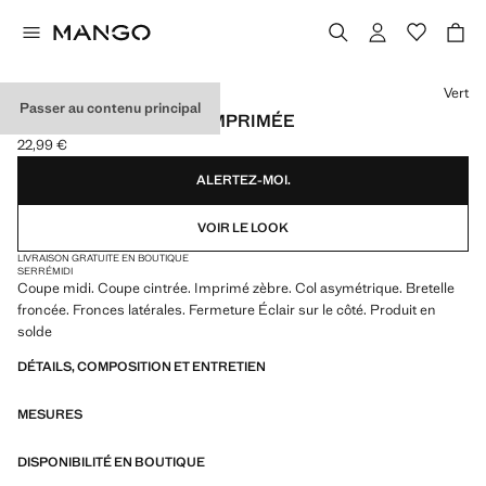
Choisissez une couleur
Vert
Passer au contenu principal
ROBE ASYMÉTRIQUE IMPRIMÉE
22,99 €
Prix actuel [22,99 € ]
ALERTEZ-MOI.
VOIR LE LOOK
LIVRAISON GRATUITE EN BOUTIQUE
SERRÉ
MIDI
Coupe midi. Coupe cintrée. Imprimé zèbre. Col asymétrique. Bretelle
froncée. Fronces latérales. Fermeture Éclair sur le côté. Produit en
solde
DÉTAILS, COMPOSITION ET ENTRETIEN
MESURES
DISPONIBILITÉ EN BOUTIQUE