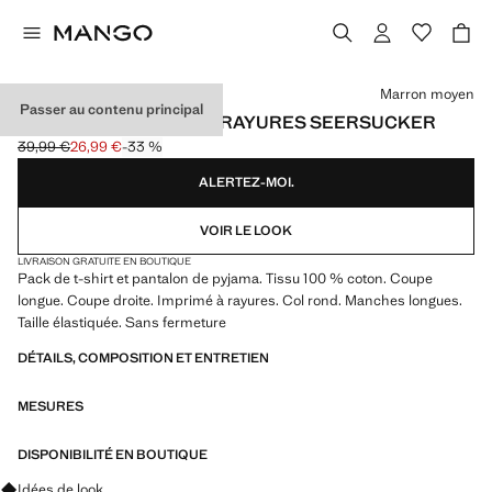
Choisissez une couleur
Marron moyen
Passer au contenu principal
PYJAMA DEUX PIÈCES RAYURES SEERSUCKER
39,99 €
26,99 €
-33 %
Prix initial barré [39,99 € ]
Prix actuel [26,99 € ]
ALERTEZ-MOI.
VOIR LE LOOK
LIVRAISON GRATUITE EN BOUTIQUE
Pack de t-shirt et pantalon de pyjama. Tissu 100 % coton. Coupe
longue. Coupe droite. Imprimé à rayures. Col rond. Manches longues.
Taille élastiquée. Sans fermeture
DÉTAILS, COMPOSITION ET ENTRETIEN
MESURES
DISPONIBILITÉ EN BOUTIQUE
Renseignez-vous sur les looks, les vêtements et les tendances
Idées de look