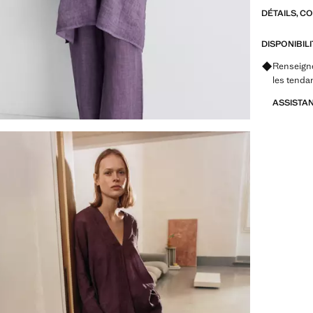
DÉTAILS, C
DISPONIBIL
Renseigne
les tenda
ASSISTA