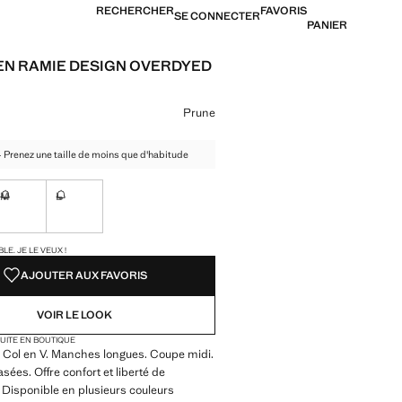
RECHERCHER
FAVORIS
SE CONNECTER
PANIER
EN RAMIE DESIGN OVERDYED
69,99 € ]
ne couleur
Prune
 - Prenez une taille de moins que d'habitude
M
L
ible. Je le veux !
Non disponible. Je le veux !
Non disponible. Je le veux !
TÉS !
LE. JE LE VEUX !
AJOUTER AUX FAVORIS
VOIR LE LOOK
TUITE EN BOUTIQUE
 Col en V. Manches longues. Coupe midi.
ées. Offre confort et liberté de
Disponible en plusieurs couleurs