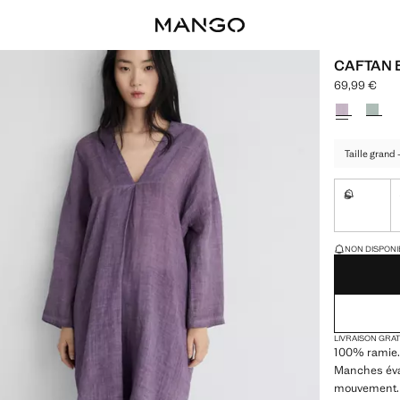
CAFTAN 
69,99 €
Prix actuel [
Choisissez u
Taille grand
S
Non dispon
DERNIÈRES UNI
NON DISPONIB
LIVRAISON GRA
100% ramie.
Manches évas
mouvement. 