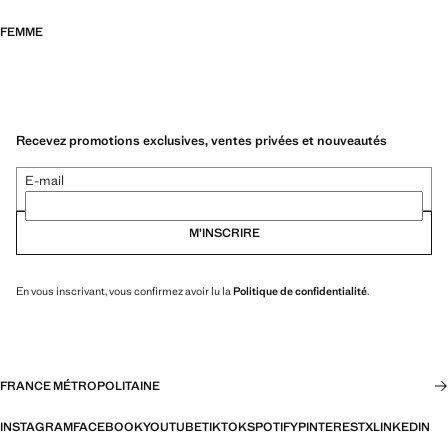
FEMME
Recevez promotions exclusives, ventes privées et nouveautés
E-mail
M’INSCRIRE
En vous inscrivant, vous confirmez avoir lu la
Politique de confidentialité
.
FRANCE MÉTROPOLITAINE
INSTAGRAM
FACEBOOK
YOUTUBE
TIKTOK
SPOTIFY
PINTEREST
X
LINKEDIN