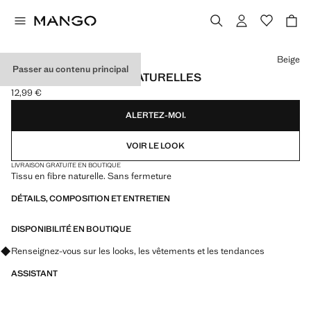
Choisissez une couleur
Beige
Passer au contenu principal
SERRE-TÊTE FIBRES NATURELLES
12,99 €
Prix actuel [12,99 € ]
ALERTEZ-MOI.
VOIR LE LOOK
LIVRAISON GRATUITE EN BOUTIQUE
Tissu en fibre naturelle. Sans fermeture
DÉTAILS, COMPOSITION ET ENTRETIEN
DISPONIBILITÉ EN BOUTIQUE
Renseignez-vous sur les looks, les vêtements et les tendances
ASSISTANT