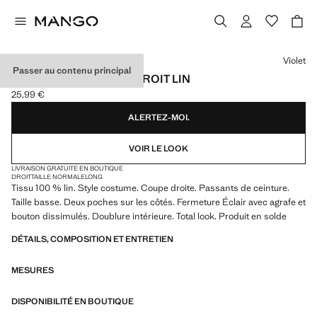
Choisissez une couleur
Violet
Passer au contenu principal
PANTALON COSTUME DROIT LIN
25,99 €
Prix actuel [25,99 € ]
ALERTEZ-MOI.
VOIR LE LOOK
LIVRAISON GRATUITE EN BOUTIQUE
DROIT
TAILLE NORMALE
LONG
Tissu 100 % lin. Style costume. Coupe droite. Passants de ceinture.
Taille basse. Deux poches sur les côtés. Fermeture Éclair avec agrafe et
bouton dissimulés. Doublure intérieure. Total look. Produit en solde
DÉTAILS, COMPOSITION ET ENTRETIEN
MESURES
DISPONIBILITÉ EN BOUTIQUE