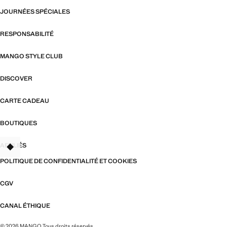
JOURNÉES SPÉCIALES
RESPONSABILITÉ
MANGO STYLE CLUB
DISCOVER
CARTE CADEAU
BOUTIQUES
AFFILIÉS
TANT
POLITIQUE DE CONFIDENTIALITÉ ET COOKIES
CGV
CANAL ÉTHIQUE
© 2026 MANGO Tous droits réservés