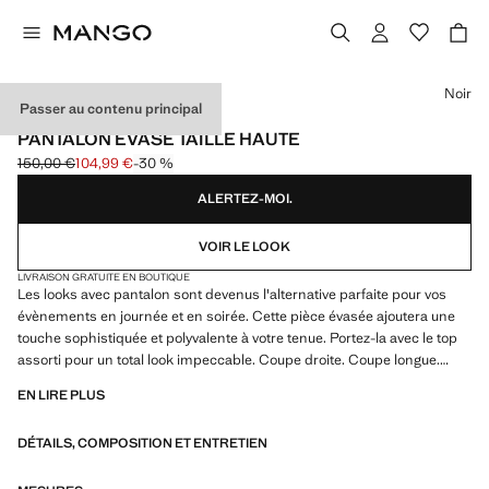
Choisissez une couleur
Noir
Passer au contenu principal
CAPSULE
PANTALON ÉVASÉ TAILLE HAUTE
150,00 €
104,99 €
-30 %
Prix initial barré [150,00 € ]
Prix actuel [104,99 € ]
ALERTEZ-MOI.
VOIR LE LOOK
LIVRAISON GRATUITE EN BOUTIQUE
Les looks avec pantalon sont devenus l'alternative parfaite pour vos
évènements en journée et en soirée. Cette pièce évasée ajoutera une
touche sophistiquée et polyvalente à votre tenue. Portez-la avec le top
assorti pour un total look impeccable. Coupe droite. Coupe longue.
Forme évasée. Fermeture Éclair invisible à l'arrière. Total look.
EN LIRE PLUS
Collection fêtes, cérémonie et communion. Les articles de la collection
CAPSULE peuvent être échangés ou retournés dans un délai de
DÉTAILS, COMPOSITION ET ENTRETIEN
14 jours à compter de la date d’expédition. Ce vêtement appartient à
notre collection événement, conçue pour faire de vous l'invitée parfaite