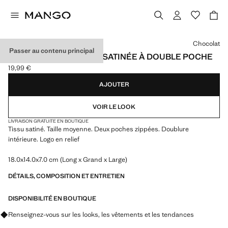
Choisissez une couleur
Chocolat
Passer au contenu principal
TROUSSE DE TOILETTE SATINÉE À DOUBLE POCHE
19,99 €
Prix actuel [19,99 € ]
AJOUTER
VOIR LE LOOK
LIVRAISON GRATUITE EN BOUTIQUE
Tissu satiné. Taille moyenne. Deux poches zippées. Doublure
intérieure. Logo en relief
18.0x14.0x7.0 cm (Long x Grand x Large)
DÉTAILS, COMPOSITION ET ENTRETIEN
DISPONIBILITÉ EN BOUTIQUE
Renseignez-vous sur les looks, les vêtements et les tendances