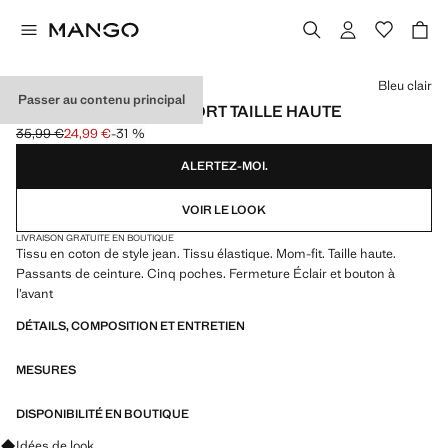
Choisissez une couleur
Bleu clair
Passer au contenu principal
JEAN NEWMOM CONFORT TAILLE HAUTE
35,99 €
24,99 €
-31 %
Prix initial barré [35,99 € ]
Prix actuel [24,99 € ]
ALERTEZ-MOI.
VOIR LE LOOK
LIVRAISON GRATUITE EN BOUTIQUE
Tissu en coton de style jean. Tissu élastique. Mom-fit. Taille haute.
Passants de ceinture. Cinq poches. Fermeture Éclair et bouton à
l’avant
DÉTAILS, COMPOSITION ET ENTRETIEN
MESURES
DISPONIBILITÉ EN BOUTIQUE
Renseignez-vous sur les looks, les vêtements et les tendances
Idées de look